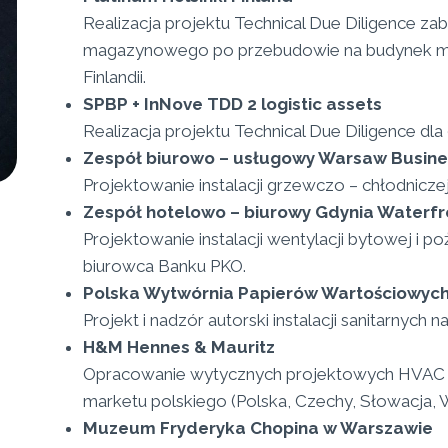
Realizacja projektu Technical Due Diligence 
magazynowego po przebudowie na budynek mi
Finlandii.
SPBP + InNove TDD 2 logistic assets
Realizacja projektu Technical Due Diligence d
Zespół biurowo – usługowy Warsaw Busines
Projektowanie instalacji grzewczo – chłodnicze
Zespół hotelowo – biurowy Gdynia Waterfr
Projektowanie instalacji wentylacji bytowej i p
biurowca Banku PKO.
Polska Wytwórnia Papierów Wartościowyc
Projekt i nadzór autorski instalacji sanitarnych 
H&M Hennes & Mauritz
Opracowanie wytycznych projektowych HVAC
marketu polskiego (Polska, Czechy, Słowacja, 
Muzeum Fryderyka Chopina w Warszawie