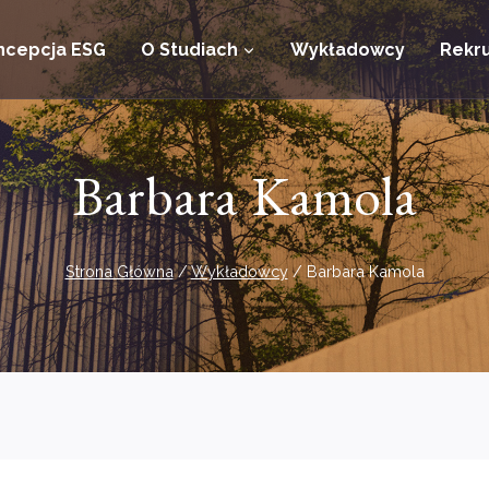
ncepcja ESG
O Studiach
Wykładowcy
Rekru
Barbara Kamola
Strona Główna
/
Wykładowcy
/
Barbara Kamola