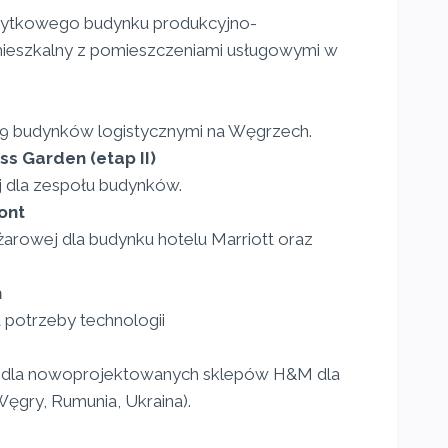
zabytkowego budynku produkcyjno-
eszkalny z pomieszczeniami usługowymi w
la 9 budynków logistycznymi na Węgrzech.
s Garden (etap II)
j dla zespołu budynków.
ont
ożarowej dla budynku hotelu Marriott oraz
h
na potrzeby technologii
 dla nowoprojektowanych sklepów H&M dla
Węgry, Rumunia, Ukraina).