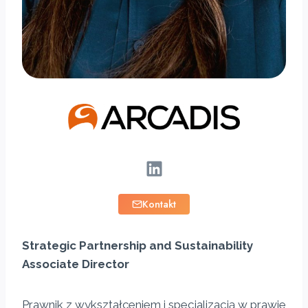
Content is collapsed. Activate the Kontakt button to rev
Kontakt
joanna.plaisant@arcadis.com
Strategic Partnership and Sustainability
+48 531 32 32 14
Associate Director
Prawnik z wykształceniem i specjalizacją w prawie