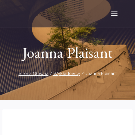
Przejdź
do
treści
Joanna Plaisant
Strona Główna
/
Wykładowcy
/
Joanna Plaisant